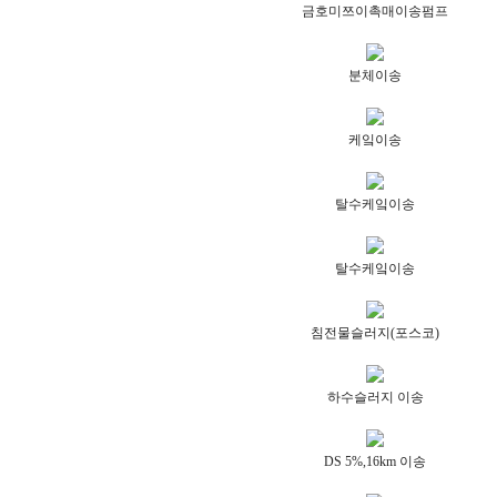
금호미쯔이촉매이송펌프
분체이송
케잌이송
탈수케잌이송
탈수케잌이송
침전물슬러지(포스코)
하수슬러지 이송
DS 5%,16km 이송