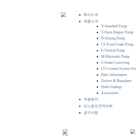
회사소개
제품소개
N-Standard Pump
T-Open Hopper Pump
D-Dosing Pump
CS-Food Grade Pump
E-Vertical Pump
M-Macerator Pump
S-Smart Conveying
CO-Control System Pu
Basic Information
Drivers & Baseplates
Shaft-Sealings
Accessories
적용분야
모노펌프견적의뢰
공지사항